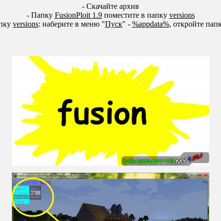
- Скачайте архив
- Папку
FusionPloit 1.9
поместите в папку
versions
апку
versions
: наберите в меню "
Пуск
" -
%appdata%
, откройте пап