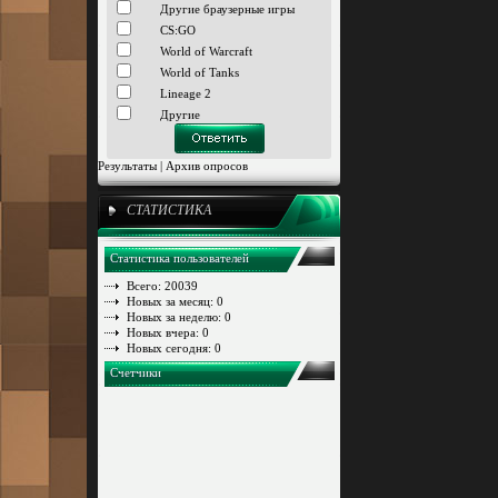
Другие браузерные игры
CS:GO
World of Warcraft
World of Tanks
Lineage 2
Другие
Результаты
|
Архив опросов
СТАТИСТИКА
Статистика пользователей
Всего: 20039
Новых за месяц: 0
Новых за неделю: 0
Новых вчера: 0
Новых сегодня: 0
Счетчики