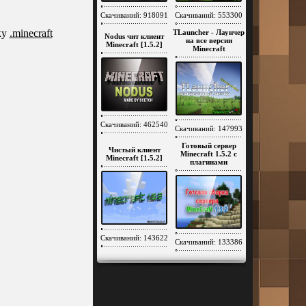
Скачиваний: 918091
Скачиваний: 553300
ку
.minecraft
TLauncher - Лаунчер
Nodus чит клиент
на все версии
Minecraft [1.5.2]
Minecraft
Скачиваний: 462540
Скачиваний: 147993
Готовый сервер
Чистый клиент
Minecraft 1.5.2 c
Minecraft [1.5.2]
плагинами
Скачиваний: 143622
Скачиваний: 133386