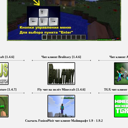
ft [1.4.6]
Чит клиент Brulitary [1.4.6]
Чит клиент A
ture [1.4.7]
Fly чит на полёт Minecraft [1.4.6]
TGX чит клиент M
Скачать FusionPloit чит клиент Майнкрафт 1.9 - 1.9.2