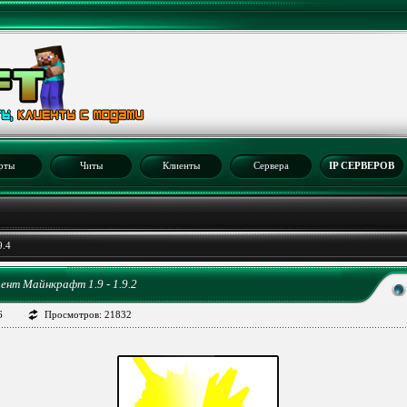
рты
Читы
Клиенты
Сервера
IP СЕРВЕРОВ
9.4
иент Майнкрафт 1.9 - 1.9.2
6
Просмотров: 21832