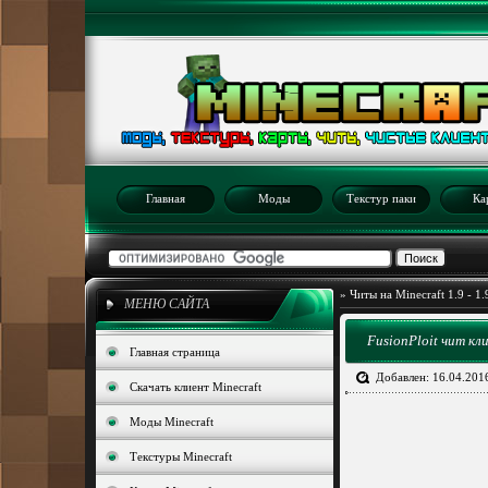
Главная
Моды
Текстур паки
Ка
»
Читы на Minecraft 1.9 - 1.
МЕНЮ САЙТА
FusionPloit чит кл
Главная страница
Добавлен: 16.04.201
Скачать клиент Minecraft
Моды Minecraft
Текстуры Minecraft