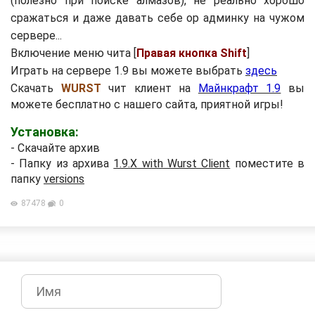
(полезно при поиске алмазов), не реально хорошо
сражаться и даже давать себе op админку на чужом
сервере...
Включение меню чита [
Правая кнопка Shift
]
Играть на сервере 1.9 вы можете выбрать
здесь
Скачать
WURST
чит клиент на
Майнкрафт 1.9
вы
можете бесплатно с нашего сайта, приятной игры!
Установка:
- Скачайте архив
- Папку из архива
1.9.X with Wurst Client
поместите в
папку
versions
87478
0