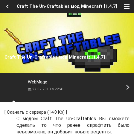
Craft The Un-Craftables мод Minecraft [1.4.7]
Craft The Un-Craftables мод Minecraft [1.4.7]
WebMage
27.02.2013 в 22:41
[
Скачать с сервера
(14.0 Kb) ]
С модом Craft The Un-Craftables Вы сможете
сделать то что ранее скрафтить было
невозможно, он добавит новые рецепты.