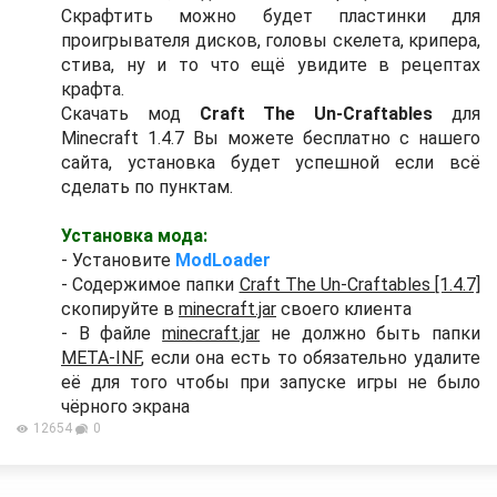
Скрафтить можно будет пластинки для
проигрывателя дисков, головы скелета, крипера,
стива, ну и то что ещё увидите в рецептах
крафта.
Скачать мод
Craft The Un-Craftables
для
Minecraft 1.4.7 Вы можете бесплатно с нашего
сайта, установка будет успешной если всё
сделать по пунктам.
Установка мода:
- Установите
ModLoader
- Содержимое папки
Craft The Un-Craftables [1.4.7]
скопируйте в
minecraft.jar
своего клиента
- В файле
minecraft.jar
не должно быть папки
META-INF
, если она есть то обязательно удалите
её для того чтобы при запуске игры не было
чёрного экрана
12654
0