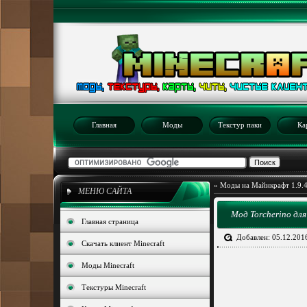
Главная
Моды
Текстур паки
Ка
»
Моды на Майнкрафт 1.9.
МЕНЮ САЙТА
Мод Torcherino дл
Главная страница
Добавлен: 05.12.201
Скачать клиент Minecraft
Моды Minecraft
Текстуры Minecraft