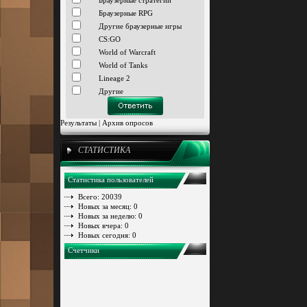
Браузерные стратегии
Браузерные RPG
Другие браузерные игры
CS:GO
World of Warcraft
World of Tanks
Lineage 2
Другие
Результаты
|
Архив опросов
СТАТИСТИКА
Статистика пользователей
Всего: 20039
Новых за месяц: 0
Новых за неделю: 0
Новых вчера: 0
Новых сегодня: 0
Счетчики