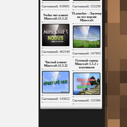
Скачиваний: 918091
Скачиваний: 553299
TLauncher - Лаунчер
Nodus чит клиент
на все версии
Minecraft [1.5.2]
Minecraft
Скачиваний: 462540
Скачиваний: 147993
Готовый сервер
Чистый клиент
Minecraft 1.5.2 c
Minecraft [1.5.2]
плагинами
Скачиваний: 143622
Скачиваний: 133386