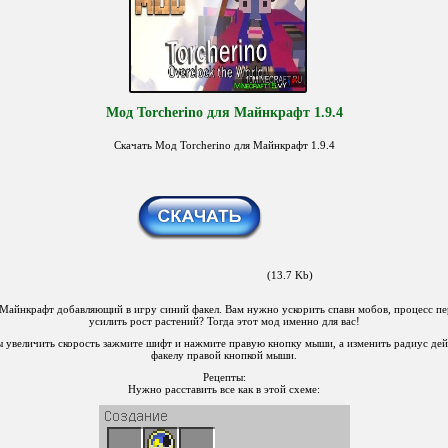
Мод Torcherino для Майнкрафт 1.9.4
Скачать Мод Torcherino для Майнкрафт 1.9.4
(13.7 Kb)
Майнкрафт добавляющий в игру синий факел. Вам нужно ускорить спавн мобов, процесс пе
усилить рост растений? Тогда этот мод именно для вас!
ы увеличить скорость зажмите шифт и нажмите правую кнопку мыши, а изменить радиус де
факелу правой кнопкой мыши.
Рецепты:
Нужно расставить все как в этой схеме: