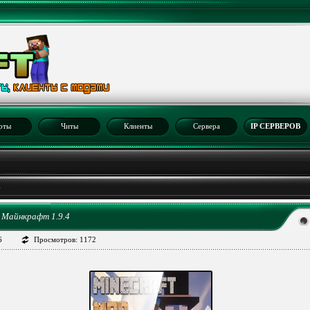
рты
Читы
Клиенты
Сервера
IP СЕРВЕРОВ
4
я Майнкрафт 1.9.4
6
Просмотров: 1172