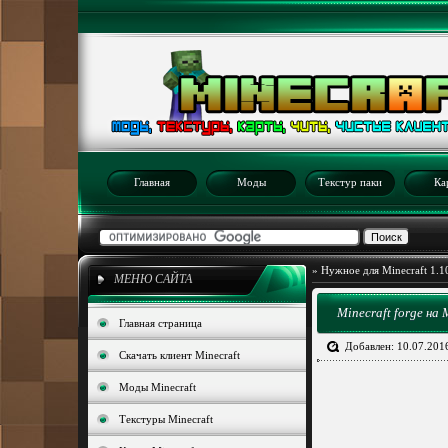
Главная
Моды
Текстур паки
Ка
»
Нужное для Minecraft 1.1
МЕНЮ САЙТА
Minecraft forge на
Главная страница
Добавлен: 10.07.201
Скачать клиент Minecraft
Моды Minecraft
Текстуры Minecraft