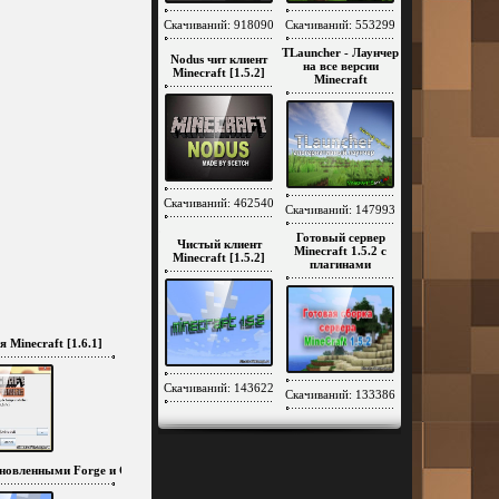
Скачиваний: 918090
Скачиваний: 553299
TLauncher - Лаунчер
Nodus чит клиент
на все версии
Minecraft [1.5.2]
Minecraft
Скачиваний: 462540
Скачиваний: 147993
Готовый сервер
Чистый клиент
Minecraft 1.5.2 c
Minecraft [1.5.2]
плагинами
я Minecraft [1.6.1]
Скачиваний: 143622
Скачиваний: 133386
тановленными Forge и Optifine HD