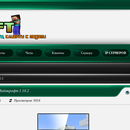
рты
Читы
Клиенты
Сервера
IP СЕРВЕРОВ
0.2
 Майнкрафт 1.10.2
6
Просмотров: 5024