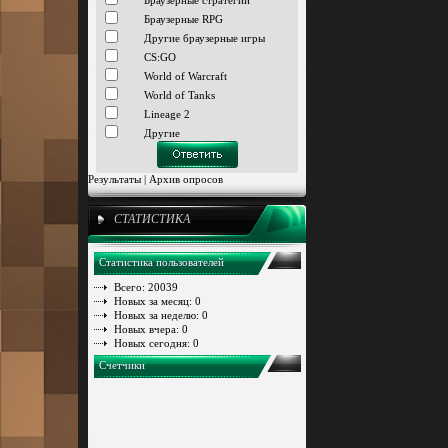
Браузерные стратегии
Браузерные RPG
Другие браузерные игры
CS:GO
World of Warcraft
World of Tanks
Lineage 2
Другие
Результаты
|
Архив опросов
СТАТИСТИКА
Статистика пользователей
Всего: 20039
Новых за месяц: 0
Новых за неделю: 0
Новых вчера: 0
Новых сегодня: 0
Счетчики