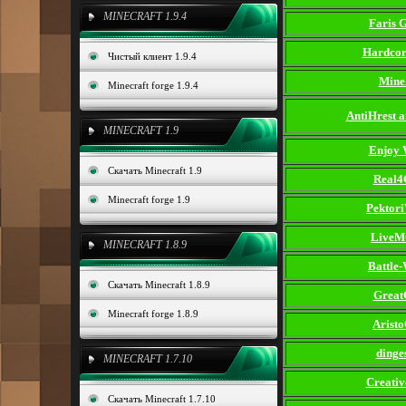
MINECRAFT 1.9.4
Faris 
Hardco
Чистый клиент 1.9.4
Mine
Minecraft forge 1.9.4
AntiHrest a
MINECRAFT 1.9
Enjoy 
Скачать Minecraft 1.9
Real4
Minecraft forge 1.9
Pektor
LiveM
MINECRAFT 1.8.9
Battle
Скачать Minecraft 1.8.9
Great
Minecraft forge 1.8.9
Arist
dinge
MINECRAFT 1.7.10
Creativ
Скачать Minecraft 1.7.10