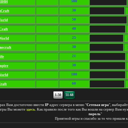
500
ШИЙ
30
nCraft
50
orld
40
Craft
25
World
30
ecraft
21
ife
30
mpire
100
orld
60
raft
1-50
51-68
ерах Вам достаточно ввести
IP
адрес сервера в меню "
Сетевая игра
", выбирайт
 игры Вы можете
здесь
. Как правило после того как Вы вошли на сервер Вам нуж
пароль
"
Приятной игры и спасибо за то что пришли к