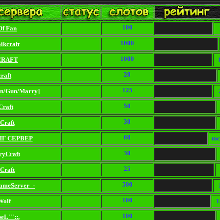
100
Of Fan
1000
ikcraft
1000
CRAFT
20
craft
125
an/Gun/Marry]
50
Craft
30
Craft
60
РПГ СЕРВЕР
mc
30
ryCraft
25
Craft
500
ameServer_-
100
Wolf
1
100
eL'''::.