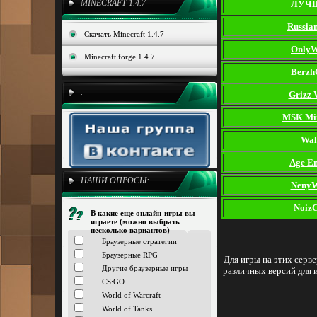
MINECRAFT 1.4.7
ЛУЧ
Russia
Скачать Minecraft 1.4.7
OnlyW
Minecraft forge 1.4.7
Berzh
.
Grizz 
MSK Min
Wal
Age E
НАШИ ОПРОСЫ:
NenyW
NoizC
В какие еще онлайн-игры вы
играете (можно выбрать
несколько вариантов)
Браузерные стратегии
Браузерные RPG
Для игры на этих серв
Другие браузерные игры
различных версий для
CS:GO
World of Warcraft
World of Tanks