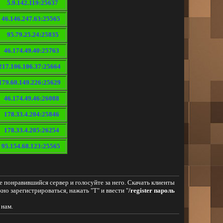
5.9.142.119:25637
46.146.247.63:25565
95.79.25.24:25835
46.174.49.40:25763
217.106.106.37:25664
179.60.149.226:25629
46.174.49.46:26088
178.33.4.204:25846
178.33.4.205:26254
95.154.68.123:25565
е понравившийся сервер и голосуйте за него. Скачать клиенты
но зарегистрироваться, нажать "T" и ввести "
/register пароль
 нам.