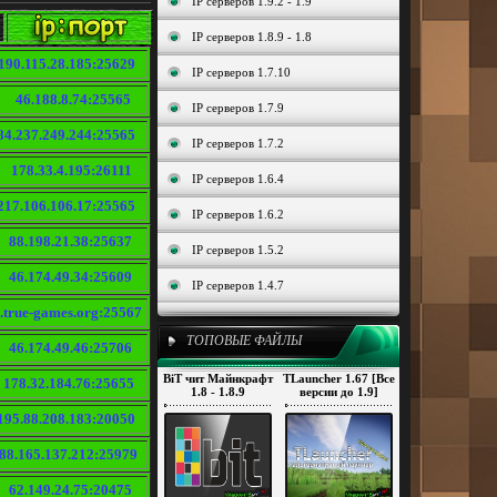
IP серверов 1.9.2 - 1.9
IP серверов 1.8.9 - 1.8
190.115.28.185:25629
IP серверов 1.7.10
46.188.8.74:25565
IP серверов 1.7.9
84.237.249.244:25565
IP серверов 1.7.2
178.33.4.195:26111
IP серверов 1.6.4
217.106.106.17:25565
IP серверов 1.6.2
88.198.21.38:25637
IP серверов 1.5.2
46.174.49.34:25609
IP серверов 1.4.7
.true-games.org:25567
ТОПОВЫЕ ФАЙЛЫ
46.174.49.46:25706
BiT чит Майнкрафт
TLauncher 1.67 [Все
178.32.184.76:25655
1.8 - 1.8.9
версии до 1.9]
195.88.208.183:20050
88.165.137.212:25979
62.149.24.75:20475