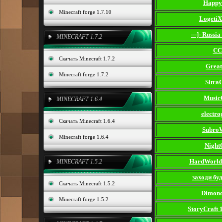
Happy
Minecraft forge 1.7.10
Logeti
---]- Russia 
MINECRAFT 1.7.2
СС
Скачать Minecraft 1.7.2
Grea
Minecraft forge 1.7.2
Sitra
Music
MINECRAFT 1.6.4
electr
Скачать Minecraft 1.6.4
Subro
Minecraft forge 1.6.4
Night
HardWorld(
MINECRAFT 1.5.2
заходи бу
Скачать Minecraft 1.5.2
Dimond
Minecraft forge 1.5.2
StoryCraft 1