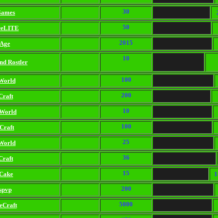
30
Games
50
reLITE
2015
Age
10
nd Rostler
100
World
200
Craft
10
iWorld
100
Craft
25
-World
36
Craft
15
oCake
1
200
spvp
5000
eCraft