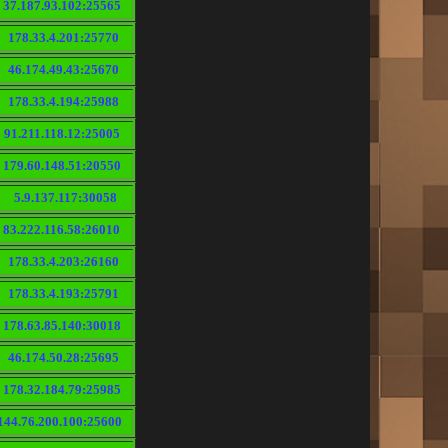
37.187.93.102:25565
178.33.4.201:25770
46.174.49.43:25670
178.33.4.194:25988
91.211.118.12:25005
179.60.148.51:20550
5.9.137.117:30058
83.222.116.58:26010
178.33.4.203:26160
178.33.4.193:25791
178.63.85.140:30018
46.174.50.28:25695
178.32.184.79:25985
144.76.200.100:25600