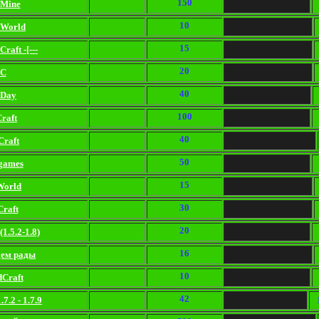
150
Mine
10
XWorld
15
Craft -[---
20
С
40
tDay
100
Craft
40
Craft
50
ogames
15
World
30
Craft
20
1.5.2-1.8)
16
дем рады
10
Craft
42
.7.2 - 1.7.9