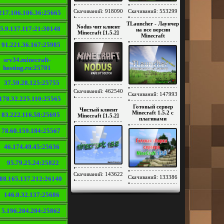
Скачиваний: 918090
Скачиваний: 553299
217.106.106.36:25665
TLauncher - Лаунчер
Nodus чит клиент
5.9.137.117:21:30148
на все версии
Minecraft [1.5.2]
Minecraft
91.221.36.167:25985
srv34.minecraft-
hosting.ru:25701
37.59.28.125:25755
Скачиваний: 462540
Скачиваний: 147993
178.32.225.110:25565
Готовый сервер
Чистый клиент
Minecraft 1.5.2 c
83.222.116.58:25695
Minecraft [1.5.2]
плагинами
78.60.159.184:25567
46.174.49.45:25636
95.79.25.24:25822
Скачиваний: 143622
Скачиваний: 133386
88.165.137.212:26140
146.0.32.137:25686
5.196.204.204:25862