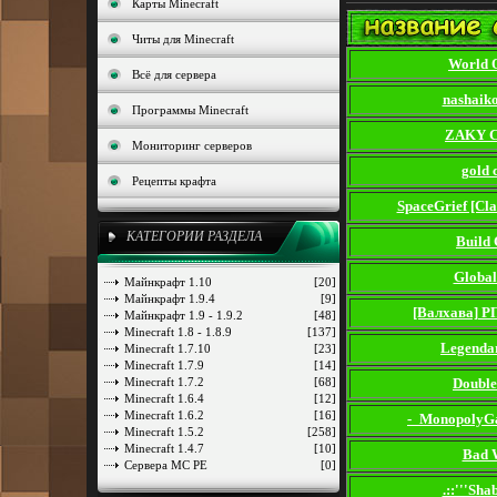
Карты Minecraft
Читы для Minecraft
World 
Всё для сервера
nashaiko
Программы Minecraft
ZAKY 
Мониторинг серверов
gold 
Рецепты крафта
SpaceGrief [Cl
КАТЕГОРИИ РАЗДЕЛА
Build 
Global
Майнкрафт 1.10
[20]
Майнкрафт 1.9.4
[9]
[Валхава] 
Майнкрафт 1.9 - 1.9.2
[48]
Minecraft 1.8 - 1.8.9
[137]
Legenda
Minecraft 1.7.10
[23]
Minecraft 1.7.9
[14]
Minecraft 1.7.2
[68]
Double
Minecraft 1.6.4
[12]
Minecraft 1.6.2
[16]
-_MonopolyG
Minecraft 1.5.2
[258]
Minecraft 1.4.7
[10]
Bad 
Сервера MC PE
[0]
.::'''Shab