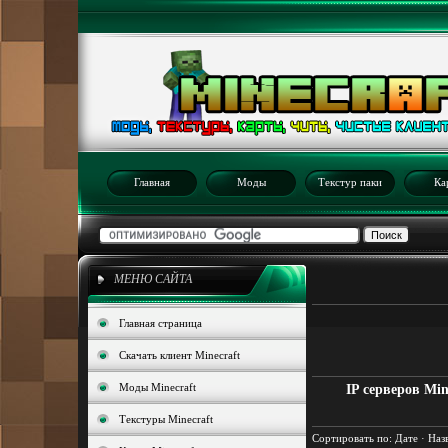
Главная
Моды
Текстур паки
Ка
МЕНЮ САЙТА
Главная страница
Скачать клиент Minecraft
Моды Minecraft
IP серверов Min
Текстуры Minecraft
Сортировать по
:
Дате
·
Наз