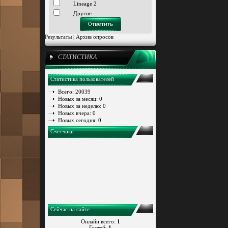
Lineage 2
Другие
Результаты
|
Архив опросов
СТАТИСТИКА
Статистика пользователей
Всего: 20039
Новых за месяц: 0
Новых за неделю: 0
Новых вчера: 0
Новых сегодня: 0
Счетчики
Сейчас на сайте
Онлайн всего:
1
Гостей:
1