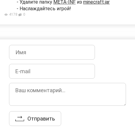
- Удалите папку
META-INF
из
minecraft.jar
- Наслаждайтесь игрой!
4178
0