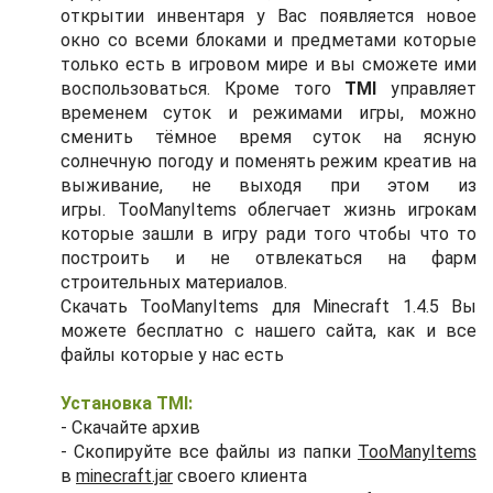
открытии инвентаря у Вас появляется новое
окно со всеми блоками и предметами которые
только есть в игровом мире и вы сможете ими
воспользоваться. Кроме того
TMI
управляет
временем суток и режимами игры, можно
сменить тёмное время суток на ясную
солнечную погоду и поменять режим креатив на
выживание, не выходя при этом из
игры. TooManyItems облегчает жизнь игрокам
которые зашли в игру ради того чтобы что то
построить и не отвлекаться на фарм
строительных материалов.
Скачать
TooManyItems для Minecraft 1.4.5 Вы
можете бесплатно с нашего сайта, как и все
файлы которые у нас есть
Установка TMI:
- Скачайте архив
- Скопируйте все файлы из папки
TooManyItems
в
minecraft.jar
своего клиента