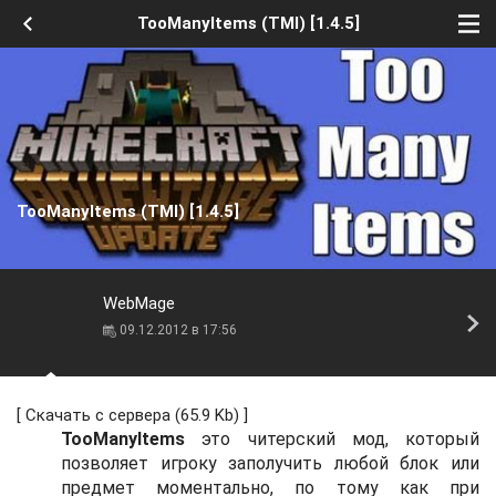
TooManyItems (TMI) [1.4.5]
TooManyItems (TMI) [1.4.5]
WebMage
09.12.2012 в 17:56
[
Скачать с сервера
(65.9 Kb) ]
TooManyItems
это читерский мод, который
позволяет игроку заполучить любой блок или
предмет моментально, по тому как при