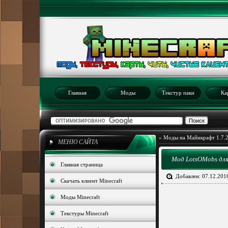
Главная
Моды
Текстур паки
Ка
»
Моды на Майнкрафт 1.7.
МЕНЮ САЙТА
Мод LotsOMobs для 
Главная страница
Добавлен: 07.12.201
Скачать клиент Minecraft
Моды Minecraft
Текстуры Minecraft