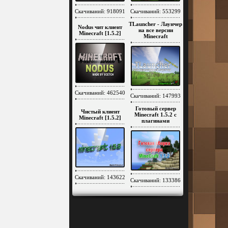
Скачиваний: 918091
Скачиваний: 553299
TLauncher - Лаунчер
Nodus чит клиент
на все версии
Minecraft [1.5.2]
Minecraft
Скачиваний: 462540
Скачиваний: 147993
Готовый сервер
Чистый клиент
Minecraft 1.5.2 c
Minecraft [1.5.2]
плагинами
Скачиваний: 143622
Скачиваний: 133386