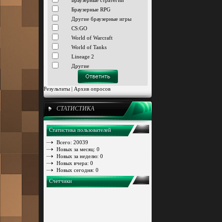
Браузерные стратегии
Браузерные RPG
Другие браузерные игры
CS:GO
World of Warcraft
World of Tanks
Lineage 2
Другие
Результаты
|
Архив опросов
СТАТИСТИКА
Статистика пользователей
Всего: 20039
Новых за месяц: 0
Новых за неделю: 0
Новых вчера: 0
Новых сегодня: 0
Счетчики