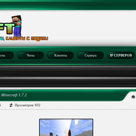
рты
Читы
Клиенты
Сервера
IP СЕРВЕРОВ
2
Minecraft 1.7.2
6
Просмотров: 832