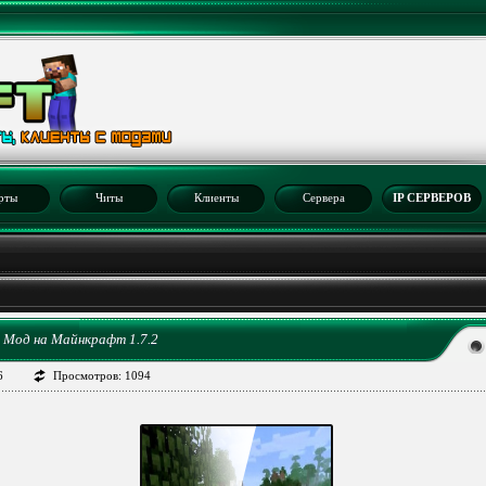
рты
Читы
Клиенты
Сервера
IP СЕРВЕРОВ
2
s Мод на Майнкрафт 1.7.2
6
Просмотров: 1094