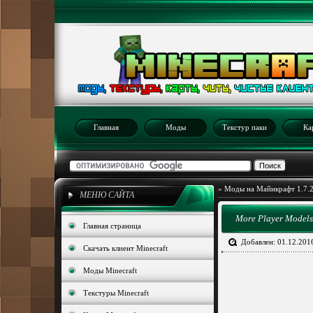
Главная
Моды
Текстур паки
Ка
»
Моды на Майнкрафт 1.7.
МЕНЮ САЙТА
More Player Model
Главная страница
Добавлен: 01.12.201
Скачать клиент Minecraft
Моды Minecraft
Текстуры Minecraft