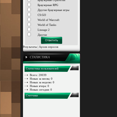
Браузерные стратегии
Браузерные RPG
Другие браузерные игры
CS:GO
World of Warcraft
World of Tanks
Lineage 2
Другие
Результаты
|
Архив опросов
СТАТИСТИКА
Статистика пользователей
Всего: 20039
Новых за месяц: 0
Новых за неделю: 0
Новых вчера: 0
Новых сегодня: 0
Счетчики