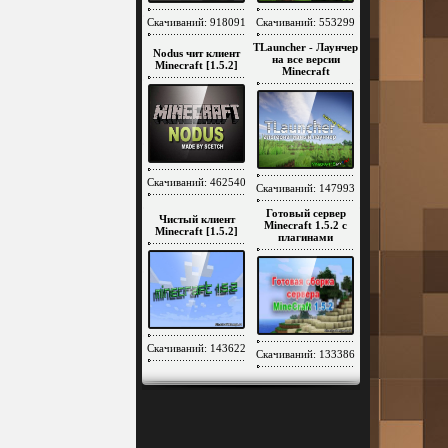
Скачиваний: 918091
Скачиваний: 553299
TLauncher - Лаунчер
Nodus чит клиент
на все версии
Minecraft [1.5.2]
Minecraft
Скачиваний: 462540
Скачиваний: 147993
Готовый сервер
Чистый клиент
Minecraft 1.5.2 c
Minecraft [1.5.2]
плагинами
Скачиваний: 143622
Скачиваний: 133386