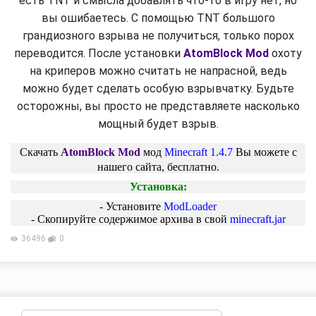
есть TNT и смысла добавлять что-то в игру нет, но
вы ошибаетесь. С помощью TNT большого
грандиозного взрыва не получиться, только порох
переводится. После установки
AtomBlock Mod
охоту
на криперов можно считать не напрасной, ведь
можно будет сделать особую взрывчатку. Будьте
осторожны, вы просто не представляете насколько
мощный будет взрыв.
Скачать
AtomBlock Mod
мод
Minecraft 1.4.7
Вы можете с
нашего сайта, бесплатно.
Установка:
- Установите
ModLoader
- Скопируйте содержимое архива в свой
minecraft.jar
36496
0