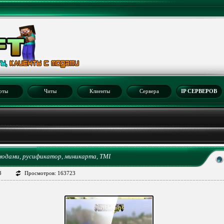
рты
Читы
Клиенты
Сервера
IP СЕРВЕРОВ
1
с модами, русификатор, миникарта, TMI
3
Просмотров: 163723