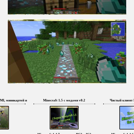
 TMI, миникартой и русификатором
Minecraft 1.5 с модами v0.2
Чистый клиент M