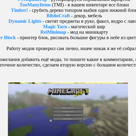
TooManyItems
(TMI) - в вашем инвентаре все блоки
Timber!
- срубить дерево топором выбив один нижний бло
BiblioCraft
- декор, мебель
Dynamic Lights
- светят предметы в руке, факел, ведро с лав
Magic Yarn
- магический шар
ReiMinimap
- мод на миникарту
er Block
- принтер блок, рисовать большие фигуры в небе из цве
Работу модов проверил сам лично, иначе никак я же её собрал
пожелания добавить ещё моды, то пишите какие в комментариях, 
аточное количество, сделаем вторую версию с большим количест