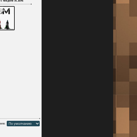
6 с модом ICBM
иев: