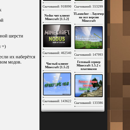
Скачиваний: 918090
Скачиваний: 553299
к
TLauncher - Лаунчер
Nodus чит клиент
на все версии
Minecraft [1.5.2]
ой
Minecraft
тной шерсти
 =)
Скачиваний: 462540
Скачиваний: 147993
если их наберётся
вом модов.
Готовый сервер
Чистый клиент
Minecraft 1.5.2 c
Minecraft [1.5.2]
плагинами
Скачиваний: 143622
Скачиваний: 133386