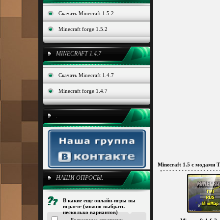
Скачать Minecraft 1.5.2
Minecraft forge 1.5.2
MINECRAFT 1.4.7
Скачать Minecraft 1.4.7
Minecraft forge 1.4.7
.
Minecraft 1.5 с модами
НАШИ ОПРОСЫ:
В какие еще онлайн-игры вы
играете (можно выбрать
несколько вариантов)