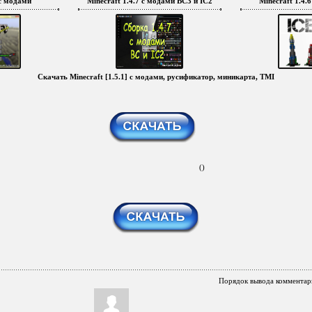
 с модами
Minecraft 1.4.7 с модами BC3 и IC2
Minecraft 1.4.
Скачать Minecraft [1.5.1] с модами, русификатор, миникарта, TMI
()
Порядок вывода комментар