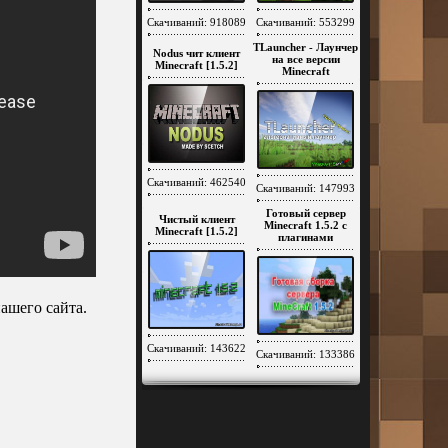
Скачиваний: 918089
Скачиваний: 553299
TLauncher - Лаунчер
Nodus чит клиент
на все версии
Minecraft [1.5.2]
Minecraft
Скачиваний: 462540
Скачиваний: 147993
Готовый сервер
Чистый клиент
Minecraft 1.5.2 c
Minecraft [1.5.2]
плагинами
ашего сайта.
Скачиваний: 143622
Скачиваний: 133386