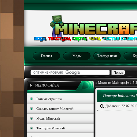
Главная
Моды
Текстур паки
Ка
»
Моды на Майнкрафт 1.5.
МЕНЮ САЙТА
Damage Indicators M
Главная страница
Добавлен: 22.07.201
Скачать клиент Minecraft
Моды Minecraft
Текстуры Minecraft