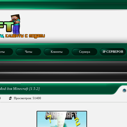
рты
Читы
Клиенты
Сервера
IP СЕРВЕРОВ
2
od для Minecraft [1.5.2]
3
Просмотров: 51400