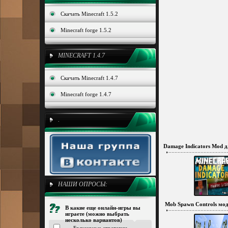
Скачать Minecraft 1.5.2
Minecraft forge 1.5.2
MINECRAFT 1.4.7
Скачать Minecraft 1.4.7
Minecraft forge 1.4.7
.
Damage Indicators Mod дл
НАШИ ОПРОСЫ:
Mob Spawn Controls мод 
В какие еще онлайн-игры вы
играете (можно выбрать
несколько вариантов)