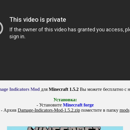
age Indicators Mod
для
Minecraft 1.5.2
Вы можете бесплатно с н
Установка:
- Установите
Minecraft forge
- Архив
Damage-Indicators-Mod-1.5.2.zip
поместите в папку
mods