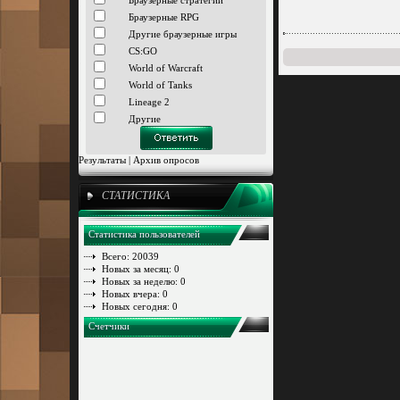
Браузерные стратегии
Браузерные RPG
Другие браузерные игры
CS:GO
World of Warcraft
World of Tanks
Lineage 2
Другие
Результаты
|
Архив опросов
СТАТИСТИКА
Статистика пользователей
Всего: 20039
Новых за месяц: 0
Новых за неделю: 0
Новых вчера: 0
Новых сегодня: 0
Счетчики