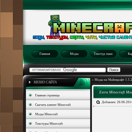
Главная
Моды
Текстур паки
Ка
»
Моды на Майнкрафт 1.5.
МЕНЮ САЙТА
Extra Minecraft Mod
Главная страница
Добавлен: 26.06.201
Скачать клиент Minecraft
Моды Minecraft
Текстуры Minecraft