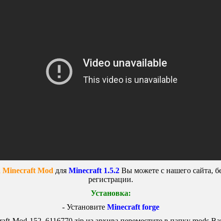
a Minecraft Mod
для
Minecraft 1.5.2
Вы можете с нашего сайта, б
регистрации.
Установка:
- Установите
Minecraft forge
raft-Mod-152_6116770.zip
из архива переместите в папку mods В