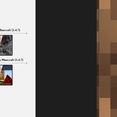
necraft [1.4.7]
 Minecraft [1.4.7]