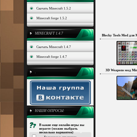
Скачать Minecraft 1.5.2
Minecraft forge 1.5.2
MINECRAFT 1.4.7
Blocky Tools Mod для M
Скачать Minecraft 1.4.7
Minecraft forge 1.4.7
3D Weapons мод Mine
.
НАШИ ОПРОСЫ:
В какие еще онлайн-игры вы
играете (можно выбрать
несколько вариантов)