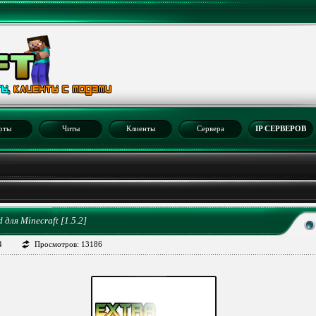
рты
Читы
Клиенты
Сервера
IP СЕРВЕРОВ
2
 для Minecraft [1.5.2]
4
Просмотров: 13186