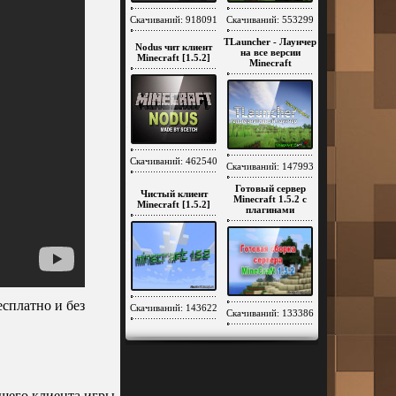
Скачиваний: 918091
Скачиваний: 553299
TLauncher - Лаунчер
Nodus чит клиент
на все версии
Minecraft [1.5.2]
Minecraft
Скачиваний: 462540
Скачиваний: 147993
Готовый сервер
Чистый клиент
Minecraft 1.5.2 c
Minecraft [1.5.2]
плагинами
есплатно и без
Скачиваний: 143622
Скачиваний: 133386
ашего клиента игры