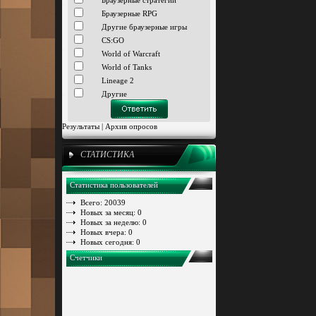
Браузерные стратегии
Браузерные RPG
Другие браузерные игры
CS:GO
World of Warcraft
World of Tanks
Lineage 2
Другие
Результаты
|
Архив опросов
СТАТИСТИКА
Статистика пользователей
Всего: 20039
Новых за месяц: 0
Новых за неделю: 0
Новых вчера: 0
Новых сегодня: 0
Счетчики