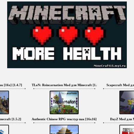
к [16x] [1.4.7]
TLoN: Reincarnation Mod для Minecraft [1.5.1]
Scapecraft Mod для
ecraft [1.5.2]
Authentic Chinese RPG текстур пак [16x16] [1.6.2]
DayZ Mod для Mi