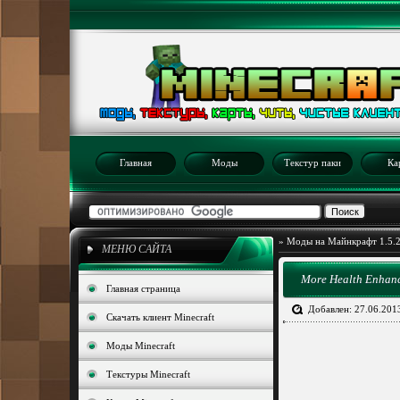
Главная
Моды
Текстур паки
Ка
»
Моды на Майнкрафт 1.5.
МЕНЮ САЙТА
More Health Enhanc
Главная страница
Добавлен: 27.06.201
Скачать клиент Minecraft
Моды Minecraft
Текстуры Minecraft