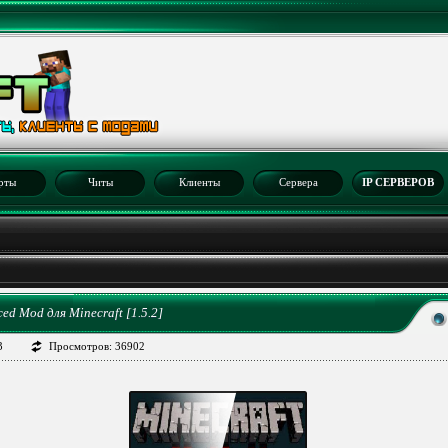
рты
Читы
Клиенты
Сервера
IP СЕРВЕРОВ
2
ed Mod для Minecraft [1.5.2]
3
Просмотров: 36902