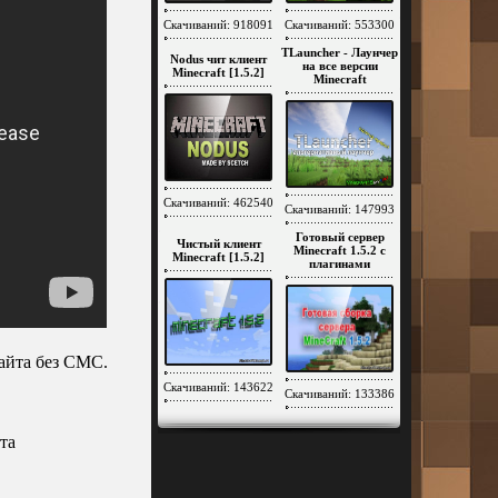
Скачиваний: 918091
Скачиваний: 553300
TLauncher - Лаунчер
Nodus чит клиент
на все версии
Minecraft [1.5.2]
Minecraft
Скачиваний: 462540
Скачиваний: 147993
Готовый сервер
Чистый клиент
Minecraft 1.5.2 c
Minecraft [1.5.2]
плагинами
айта без СМС.
Скачиваний: 143622
Скачиваний: 133386
та