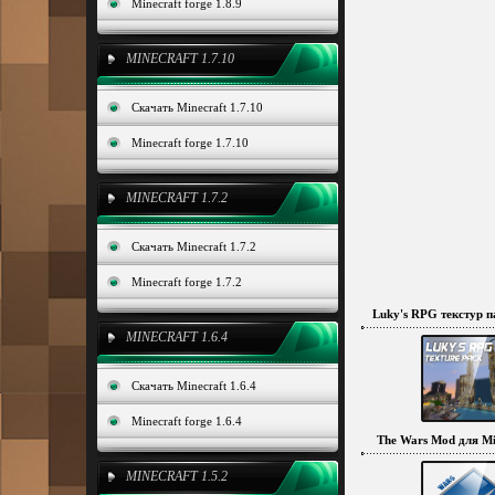
Minecraft forge 1.8.9
MINECRAFT 1.7.10
Скачать Minecraft 1.7.10
Minecraft forge 1.7.10
MINECRAFT 1.7.2
Скачать Minecraft 1.7.2
Minecraft forge 1.7.2
Luky's RPG текстур па
MINECRAFT 1.6.4
Скачать Minecraft 1.6.4
Minecraft forge 1.6.4
The Wars Mod для Min
MINECRAFT 1.5.2