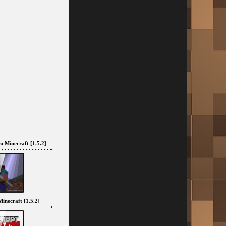
 Minecraft [1.5.2]
necraft [1.5.2]