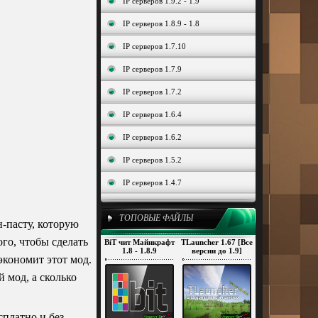
IP серверов 1.9.2 - 1.9
IP серверов 1.8.9 - 1.8
IP серверов 1.7.10
IP серверов 1.7.9
IP серверов 1.7.2
IP серверов 1.6.4
IP серверов 1.6.2
IP серверов 1.5.2
IP серверов 1.4.7
ТОПОВЫЕ ФАЙЛЫ
н-пасту, которую
го, чтобы сделать
BiT чит Майнкрафт
TLauncher 1.67 [Все
1.8 - 1.8.9
версии до 1.9]
экономит этот мод.
 мод, а сколько
сплатно и без