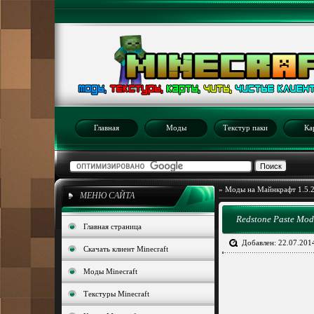
Главная
Моды
Текстур паки
Ка
»
Моды на Майнкрафт 1.5.
МЕНЮ САЙТА
Redstone Paste Mod 
Главная страница
Добавлен: 22.07.201
Скачать клиент Minecraft
Моды Minecraft
Текстуры Minecraft