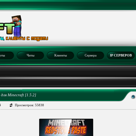
рты
Читы
Клиенты
Сервера
IP СЕРВЕРОВ
2
для Minecraft [1.5.2]
4
Просмотров: 55838