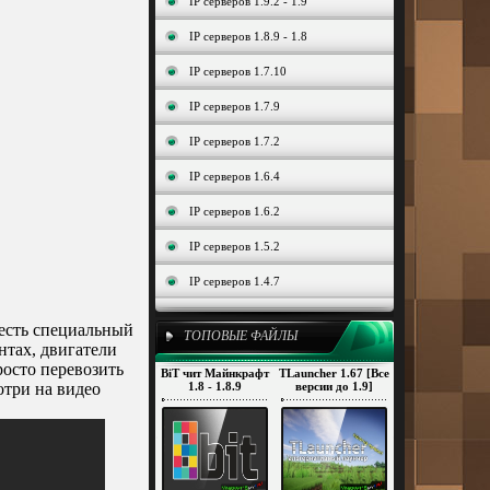
IP серверов 1.9.2 - 1.9
IP серверов 1.8.9 - 1.8
IP серверов 1.7.10
IP серверов 1.7.9
IP серверов 1.7.2
IP серверов 1.6.4
IP серверов 1.6.2
IP серверов 1.5.2
IP серверов 1.4.7
 есть специальный
ТОПОВЫЕ ФАЙЛЫ
нтах, двигатели
осто перевозить
BiT чит Майнкрафт
TLauncher 1.67 [Все
отри на видео
1.8 - 1.8.9
версии до 1.9]