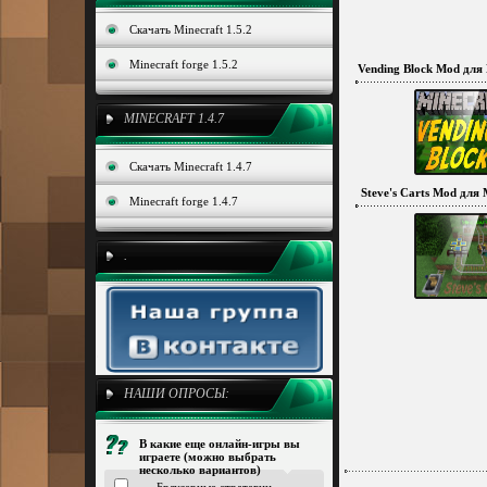
Скачать Minecraft 1.5.2
Minecraft forge 1.5.2
Vending Block Mod для M
MINECRAFT 1.4.7
Скачать Minecraft 1.4.7
Steve's Carts Mod для M
Minecraft forge 1.4.7
.
НАШИ ОПРОСЫ:
В какие еще онлайн-игры вы
играете (можно выбрать
несколько вариантов)