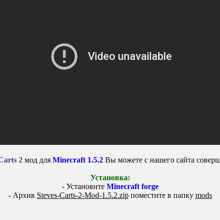
Carts 2
мод для
Minecraft 1.5.2
Вы можете с нашего сайта соверш
Установка:
- Установите
Minecraft forge
- Архив
Steves-Carts-2-Mod-1.5.2.zip
поместите в папку
mods