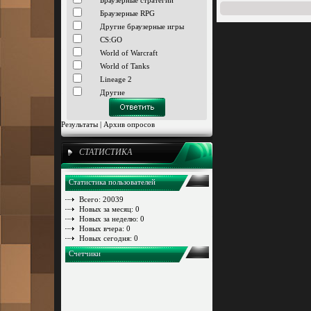
Браузерные стратегии
Браузерные RPG
Другие браузерные игры
CS:GO
World of Warcraft
World of Tanks
Lineage 2
Другие
Результаты
|
Архив опросов
СТАТИСТИКА
Статистика пользователей
Всего: 20039
Новых за месяц: 0
Новых за неделю: 0
Новых вчера: 0
Новых сегодня: 0
Счетчики