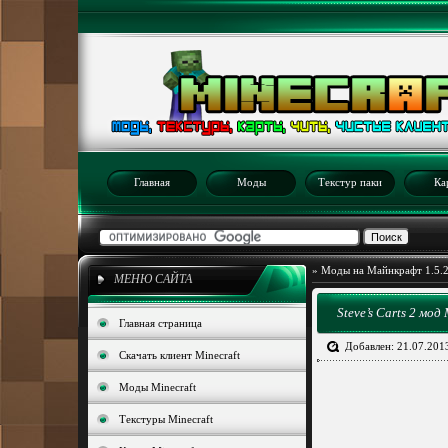
Главная
Моды
Текстур паки
Ка
»
Моды на Майнкрафт 1.5.
МЕНЮ САЙТА
Steve’s Carts 2 мод 
Главная страница
Добавлен: 21.07.201
Скачать клиент Minecraft
Моды Minecraft
Текстуры Minecraft