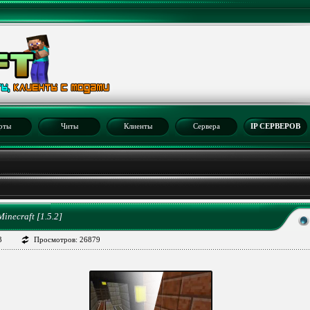
рты
Читы
Клиенты
Сервера
IP СЕРВЕРОВ
2
Minecraft [1.5.2]
3
Просмотров: 26879