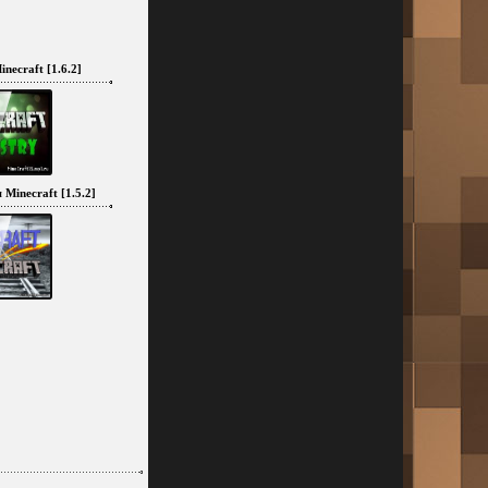
necraft [1.6.2]
 Minecraft [1.5.2]