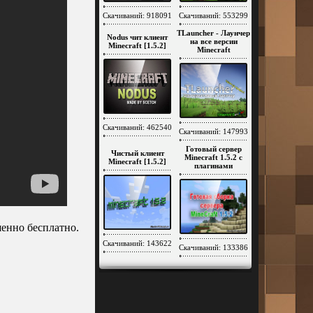
Скачиваний: 918091
Скачиваний: 553299
TLauncher - Лаунчер
Nodus чит клиент
на все версии
Minecraft [1.5.2]
Minecraft
Скачиваний: 462540
Скачиваний: 147993
Готовый сервер
Чистый клиент
Minecraft 1.5.2 c
Minecraft [1.5.2]
плагинами
енно бесплатно.
Скачиваний: 143622
Скачиваний: 133386