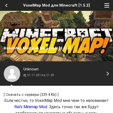
VoxelMap Mod для Minecraft [1.5.2]
VoxelMap Mod для Minecraft [1.5.2]
Unknown
01.11.2014 в 21:49
[
Скачать с сервера
(329.4 Kb) ]
Если честно, то VoxelMap Mod мне чем-то напоминает
Rei's Minimap Mod
. Здесь точно так же будут