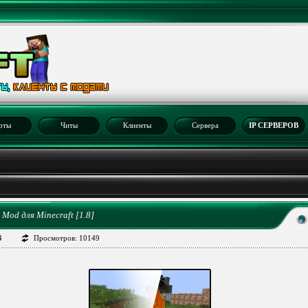
рты
Читы
Клиенты
Сервера
IP СЕРВЕРОВ
8
 Mod для Minecraft [1.8]
4
Просмотров: 10149