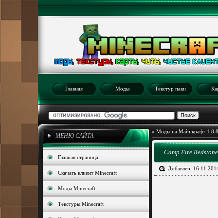
Главная
Моды
Текстур паки
Ка
»
Моды на Майнкрафт 1.8.
МЕНЮ САЙТА
Camp Fire Redstone
Главная страница
Добавлен: 16.11.201
Скачать клиент Minecraft
Моды Minecraft
Текстуры Minecraft