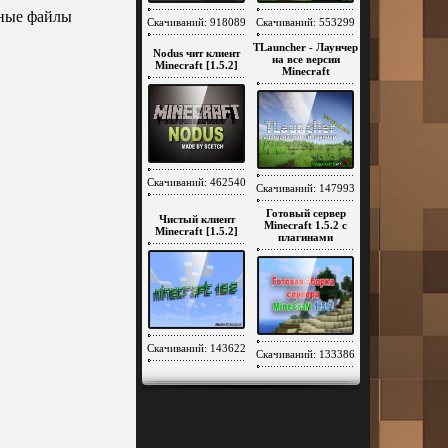
нные файлы
Скачиваний: 918089
Скачиваний: 553299
TLauncher - Лаунчер
Nodus чит клиент
на все версии
Minecraft [1.5.2]
Minecraft
Скачиваний: 462540
Скачиваний: 147993
Готовый сервер
Чистый клиент
Minecraft 1.5.2 c
Minecraft [1.5.2]
плагинами
Скачиваний: 143622
Скачиваний: 133386