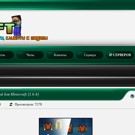
рты
Читы
Клиенты
Сервера
IP СЕРВЕРОВ
4
 для Minecraft [1.6.4]
4
Просмотров: 7278