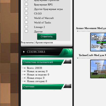
Браузерные стратегии
Браузерные RPG
Другие браузерные игры
CS:GO
World of Warcraft
World of Tanks
Lineage 2
Armor Movement Mod для 
Другие
Результаты
|
Архив опросов
СТАТИСТИКА
TechnoCraft Mod для Mi
Статистика пользователей
Всего: 20039
Новых за месяц: 0
Новых за неделю: 0
Новых вчера: 0
Новых сегодня: 0
Счетчики