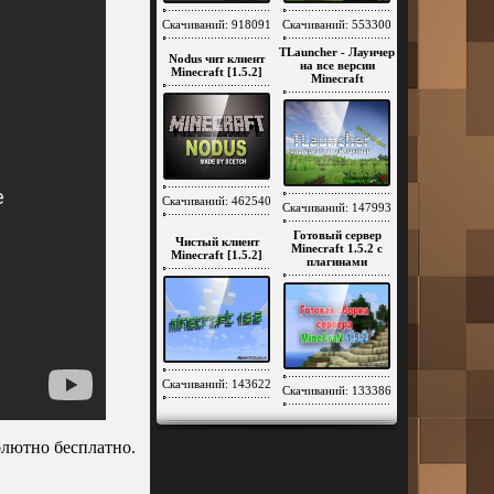
Скачиваний: 918091
Скачиваний: 553300
TLauncher - Лаунчер
Nodus чит клиент
на все версии
Minecraft [1.5.2]
Minecraft
Скачиваний: 462540
Скачиваний: 147993
Готовый сервер
Чистый клиент
Minecraft 1.5.2 c
Minecraft [1.5.2]
плагинами
Скачиваний: 143622
Скачиваний: 133386
олютно бесплатно.