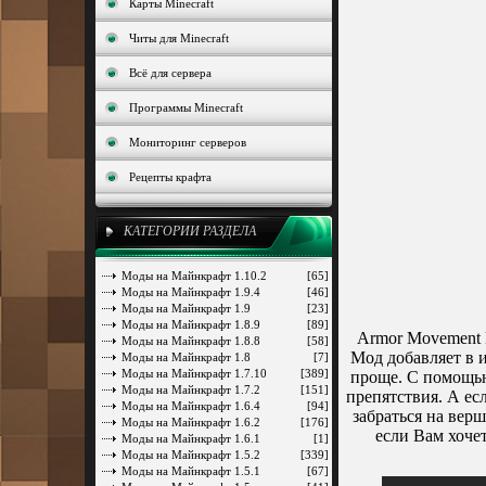
Карты Minecraft
Читы для Minecraft
Всё для сервера
Программы Minecraft
Мониторинг серверов
Рецепты крафта
КАТЕГОРИИ РАЗДЕЛА
Моды на Майнкрафт 1.10.2
[65]
Моды на Майнкрафт 1.9.4
[46]
Моды на Майнкрафт 1.9
[23]
Моды на Майнкрафт 1.8.9
[89]
Armor Movement M
Моды на Майнкрафт 1.8.8
[58]
Мод добавляет в 
Моды на Майнкрафт 1.8
[7]
Моды на Майнкрафт 1.7.10
[389]
проще. С помощью
Моды на Майнкрафт 1.7.2
[151]
препятствия. А ес
Моды на Майнкрафт 1.6.4
[94]
забраться на верш
Моды на Майнкрафт 1.6.2
[176]
если Вам хочет
Моды на Майнкрафт 1.6.1
[1]
Моды на Майнкрафт 1.5.2
[339]
Моды на Майнкрафт 1.5.1
[67]