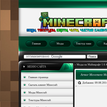
Главная
Моды
Текстур паки
Ка
»
Моды на Майнкрафт 1.6.
МЕНЮ САЙТА
Armor Movement Mod
Главная страница
Добавлен: 09.08.201
Скачать клиент Minecraft
Моды Minecraft
Текстуры Minecraft