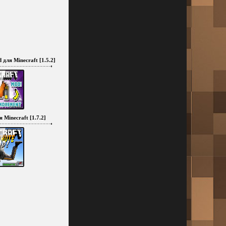
для Minecraft [1.5.2]
 Minecraft [1.7.2]