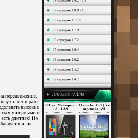
IP серверов 1.9.2 - 1.9
IP серверов 1.8.9 - 1.8
IP серверов 1.7.10
IP серверов 1.7.9
IP серверов 1.7.2
IP серверов 1.6.4
IP серверов 1.6.2
IP серверов 1.5.2
IP серверов 1.4.7
ТОПОВЫЕ ФАЙЛЫ
 на передвижение.
ову станет в разы
BiT чит Майнкрафт
TLauncher 1.67 [Все
одолевать высокие
1.8 - 1.8.9
версии до 1.9]
заться мизерными и
и есть джетпак! Но
обавляет в игру