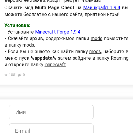
версию не халява, крафт требует 4 алмаза.
Скачать мод
Multi Page Chest
на
Майнкрафт 1.9.4
вы
можете бесплатно с нашего сайта, приятной игры!
Установка:
- Установите
Minecraft Forge 1.9.4
- Скачайте архив, содержимое папки
mods
поместите
в папку
mods
.
- Если вы не знаете как найти папку
mods
, наберите в
меню пуск
%appdata%
затем зайдите в папку
Roaming
и откройте папку
.minecraft
1881
0