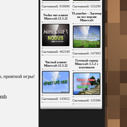
Скачиваний: 918090
Скачиваний: 553299
TLauncher - Лаунчер
Nodus чит клиент
на все версии
Minecraft [1.5.2]
Minecraft
Скачиваний: 462540
Скачиваний: 147993
Готовый сервер
Чистый клиент
Minecraft 1.5.2 c
Minecraft [1.5.2]
плагинами
о, приятной игры!
ods
Скачиваний: 143622
Скачиваний: 133386