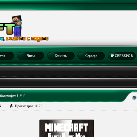
рты
Читы
Клиенты
Сервера
IP СЕРВЕРОВ
4
айнкрафт 1.9.4
6
Просмотров: 4129