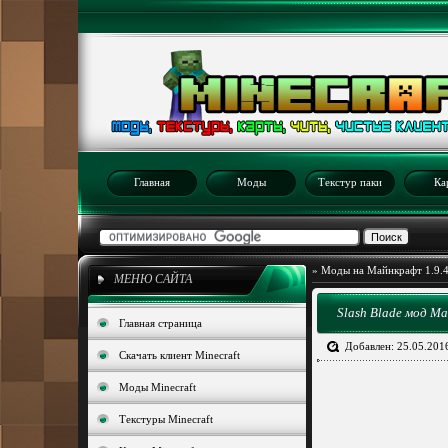
Главная
Моды
Текстур паки
Ка
»
Моды на Майнкрафт 1.9.
МЕНЮ САЙТА
Slash Blade мод М
Главная страница
Добавлен: 25.05.201
Скачать клиент Minecraft
Моды Minecraft
Текстуры Minecraft