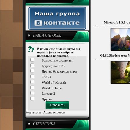
Minecraft 1.5.1 
НАШИ ОПРОСЫ:
В какие еще онлайн-игры вы
играете (можно выбрать
GLSL Shaders мод Mi
несколько вариантов)
Браузерные стратегии
Браузерные RPG
Другие браузерные игры
CS:GO
World of Warcraft
World of Tanks
Lineage 2
Другие
Результаты
|
Архив опросов
СТАТИСТИКА