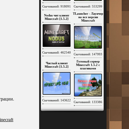
Скачиваний: 918091
Скачиваний: 553299
TLauncher - Лаунчер
Nodus чит клиент
на все версии
Minecraft [1.5.2]
Minecraft
Скачиваний: 462540
Скачиваний: 147993
Готовый сервер
Чистый клиент
Minecraft 1.5.2 c
Minecraft [1.5.2]
плагинами
трации.
Скачиваний: 143622
Скачиваний: 133386
inecraft