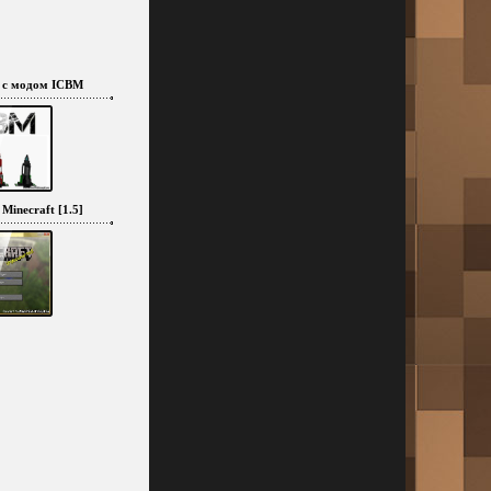
6 с модом ICBM
Minecraft [1.5]