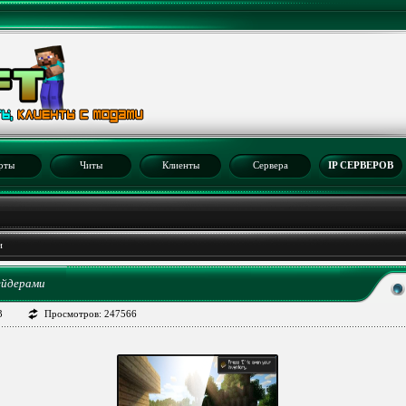
рты
Читы
Клиенты
Сервера
IP СЕРВЕРОВ
и
шейдерами
3
Просмотров: 247566