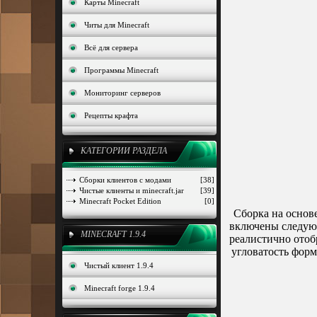
Карты Minecraft
Читы для Minecraft
Всё для сервера
Программы Minecraft
Мониторинг серверов
Рецепты крафта
КАТЕГОРИИ РАЗДЕЛА
Сборки клиентов с модами
[38]
Чистые клиенты и minecraft.jar
[39]
Minecraft Pocket Edition
[0]
Сборка на основе
включены следую
MINECRAFT 1.9.4
реалистично отобр
угловатость форм
Чистый клиент 1.9.4
Minecraft forge 1.9.4