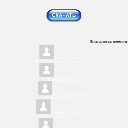
Порядок вывода комментар
Нотч
16.06.2013 в 18:44
Нет, блин, в ванильный майн нужно играть!
Вано
17.06.2013 в 15:35
Крутая вещь! Автор кэп!
Кирилл
19.06.2013 в 13:04
всё норм спасибо!
Темерлан
21.06.2013 в 18:15
Я всё скачал не роботоет скажити как устоновить плизз