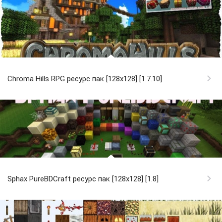
Chroma Hills RPG ресурс пак [128x128] [1.7.10]
Sphax PureBDCraft ресурс пак [128x128] [1.8]