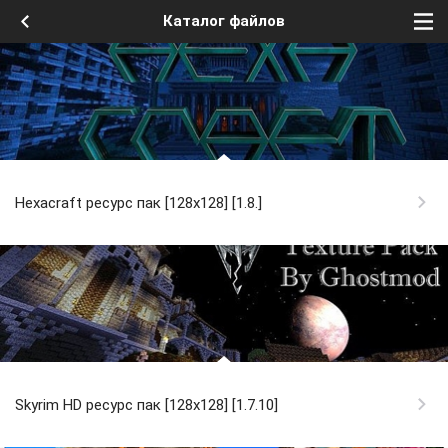
Каталог файлов
Hexacraft ресурс пак [128x128] [1.8.]
Skyrim HD ресурс пак [128x128] [1.7.10]