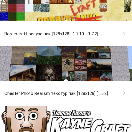
Bordercraft ресурс пак [128x128] [1.7.10 - 1.7.2]
Chester Photo Realism текстур пак [128x128] [1.5.2]