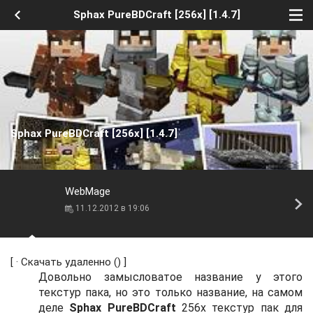
Sphax PureBDCraft [256x] [1.4.7]
Sphax PureBDCraft [256x] [1.4.7]
WebMage
11.12.2012 в 19:06
[ ·
Скачать удаленно
() ]
Довольно замысловатое название у этого
текстур пака, но это только название, на самом
деле
Sphax PureBDCraft
256x текстур пак для