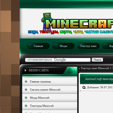
Главная
Моды
Текстур паки
Ка
»
Текстур паки Minecraft 1.
МЕНЮ САЙТА
JaninaCraft тексту
Главная страница
Добавлен: 30.07.201
Скачать клиент Minecraft
Моды Minecraft
Текстуры Minecraft