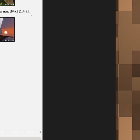
р пак [64x] [1.4.7]