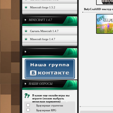
Minecraft forge 1.5.2
BufyCraftHD текстур па
MINECRAFT 1.4.7
Скачать Minecraft 1.4.7
Minecraft forge 1.4.7
.
НАШИ ОПРОСЫ:
В какие еще онлайн-игры вы
играете (можно выбрать
несколько вариантов)
Браузерные стратегии
Браузерные RPG