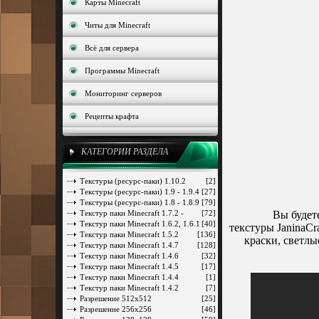
Карты Minecraft
Читы для Minecraft
Всё для сервера
Программы Minecraft
Мониторинг серверов
Рецепты крафта
КАТЕГОРИИ РАЗДЕЛА
Текстуры (ресурс-паки) 1.10.2
[2]
Текстуры (ресурс-паки) 1.9 - 1.9.4
[27]
Текстуры (ресурс-паки) 1.8 - 1.8.9
[79]
Текстур паки Minecraft 1.7.2 -
[72]
Вы будет
1.7.10
Текстур паки Minecraft 1.6.2, 1.6.1
[40]
текстуры JaninaCr
Текстур паки Minecraft 1.5.2
[136]
краски, светлы
Текстур паки Minecraft 1.4.7
[128]
Текстур паки Minecraft 1.4.6
[32]
Текстур паки Minecraft 1.4.5
[17]
Текстур паки Minecraft 1.4.4
[1]
Текстур паки Minecraft 1.4.2
[7]
Разрешение 512x512
[25]
Разрешение 256x256
[46]