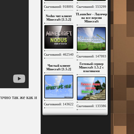
Скачиваний: 918091
Скачиваний: 553299
TLauncher - Лаунчер
Nodus чит клиент
на все версии
Minecraft [1.5.2]
Minecraft
Скачиваний: 462540
Скачиваний: 147993
Готовый сервер
Чистый клиент
Minecraft 1.5.2 c
Minecraft [1.5.2]
плагинами
очно так же как и
Скачиваний: 143622
Скачиваний: 133386