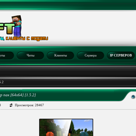
рты
Читы
Клиенты
Сервера
IP СЕРВЕРОВ
5.2
р пак [64x64] [1.5.2]
3
Просмотров: 28467