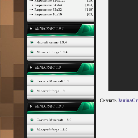
Разрешение 128x128
[59]
Разрешение 64x64
[103]
Разрешение 32x32
[119]
Разрешение 16x16
[83]
MINECRAFT 1.9.4
Чистый клиент 1.9.4
Minecraft forge 1.9.4
MINECRAFT 1.9
Скачать Minecraft 1.9
Minecraft forge 1.9
Скачать
JaninaCr
MINECRAFT 1.8.9
Скачать Minecraft 1.8.9
Minecraft forge 1.8.9