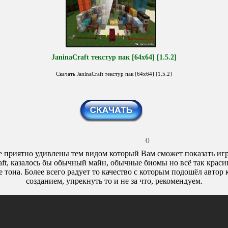
JaninaCraft текстур пак [64x64] [1.5.2]
Скачать JaninaCraft текстур пак [64x64] [1.5.2]
()
е приятно удивлены тем видом который Вам сможет показать иг
aft, казалось бы обычный майн, обычные биомы но всё так краси
е тона. Более всего радует то качество с которым подошёл автор к
созданием, упрекнуть то и не за что, рекомендуем.