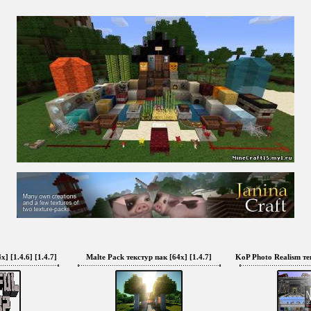
x] [1.4.6] [1.4.7]
Malte Pack текстур пак [64x] [1.4.7]
KoP Photo Realism тек