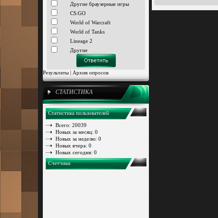
Другие браузерные игры
CS:GO
World of Warcraft
World of Tanks
Lineage 2
Другие
Результаты
|
Архив опросов
СТАТИСТИКА
Статистика пользователей
Всего: 20039
Новых за месяц: 0
Новых за неделю: 0
Новых вчера: 0
Новых сегодня: 0
Счетчики