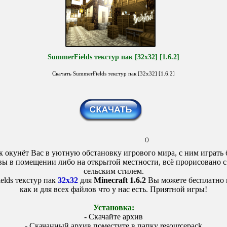
SummerFields текстур пак [32x32] [1.6.2]
Скачать SummerFields текстур пак [32x32] [1.6.2]
()
к окунёт Вас в уютную обстановку игрового мира, с ним играть 
вы в помещении либо на открытой местности, всё прорисовано 
сельским стилем.
elds текстур пак
32x32
для
Minecraft 1.6.2
Вы можете бесплатно 
как и для всех файлов что у нас есть. Приятной игры!
Установка:
- Скачайте архив
- Скачанный архив поместите в папку
resourcepack