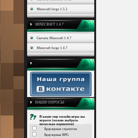
Minecraft forge 1.5.2
MINECRAFT 1.4.7
Скачать Minecraft 1.4.7
Minecraft forge 1.4.7
.
НАШИ ОПРОСЫ:
В какие еще онлайн-игры вы
играете (можно выбрать
несколько вариантов)
Браузерные стратегии
Браузерные RPG