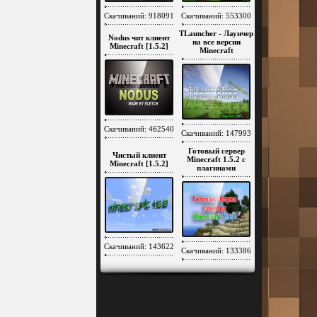
Скачиваний: 918091
Скачиваний: 553300
TLauncher - Лаунчер
Nodus чит клиент
на все версии
Minecraft [1.5.2]
Minecraft
Скачиваний: 462540
Скачиваний: 147993
Готовый сервер
Чистый клиент
Minecraft 1.5.2 c
Minecraft [1.5.2]
плагинами
Скачиваний: 143622
Скачиваний: 133386