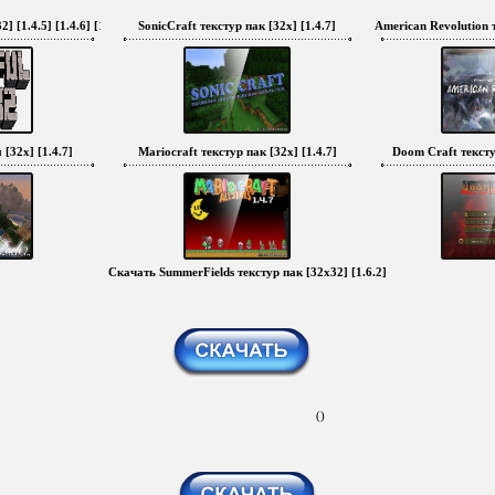
] [1.4.5] [1.4.6] [1.4.7]
SonicCraft текстур пак [32x] [1.4.7]
American Revolution т
 [32x] [1.4.7]
Mariocraft текстур пак [32x] [1.4.7]
Doom Craft текстур
Скачать SummerFields текстур пак [32x32] [1.6.2]
()