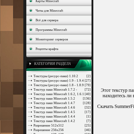
Карты Minecraft
Читы для Minecraft
Всё для сервера
Программы Minecraft
Мониторинг серверов
Рецепты крафта
КАТЕГОРИИ РАЗДЕЛА
Текстуры (ресурс-паки) 1.10.2
[2]
Текстуры (ресурс-паки) 1.9 - 1.9.4
[27]
Текстуры (ресурс-паки) 1.8 - 1.8.9
[79]
Текстур паки Minecraft 1.7.2 -
[72]
Этот текстур па
1.7.10
Текстур паки Minecraft 1.6.2, 1.6.1
[40]
находитесь ли 
Текстур паки Minecraft 1.5.2
[136]
Текстур паки Minecraft 1.4.7
[128]
Скачать SummerFi
Текстур паки Minecraft 1.4.6
[32]
Текстур паки Minecraft 1.4.5
[17]
Текстур паки Minecraft 1.4.4
[1]
Текстур паки Minecraft 1.4.2
[7]
Разрешение 512x512
[25]
Разрешение 256x256
[46]