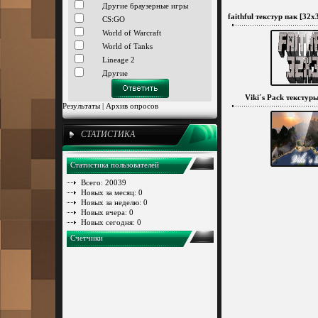
Другие браузерные игры
faithful текстур пак [32x32
CS:GO
World of Warcraft
World of Tanks
Lineage 2
Другие
Viki´s Pack текстуры
Результаты
|
Архив опросов
СТАТИСТИКА
Статистика пользователей
Всего: 20039
Новых за месяц: 0
Новых за неделю: 0
Новых вчера: 0
Новых сегодня: 0
Счетчики