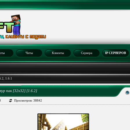
рты
Читы
Клиенты
Сервера
IP СЕРВЕРОВ
.2, 1.6.1
ур пак [32x32] [1.6.2]
3
Просмотров: 38842