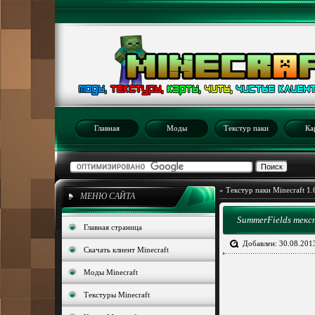
Главная
Моды
Текстур паки
Ка
»
Текстур паки Minecraft 1.6
МЕНЮ САЙТА
SummerFields текст
Главная страница
Добавлен: 30.08.201
Скачать клиент Minecraft
Моды Minecraft
Текстуры Minecraft