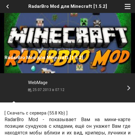
RadarBro Mod для Minecraft [1.5.2]
RadarBro Mod для Minecraft [1.5.2]
WebMage
25.07.2013 в 07:12
[
Скачать с сервера
(55.8 Kb) ]
RadarBro Mod - показывает Вам на мини-карте
позиции сундуков с кладами, ещё он укажет Вам где
находятся мобы вблизи и их вид, криперы, лучники и