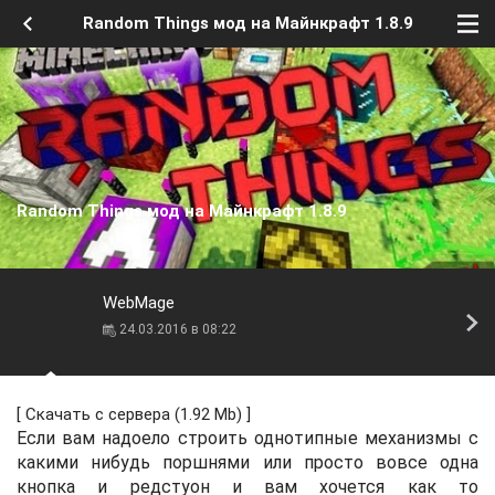
Random Things мод на Майнкрафт 1.8.9
Random Things мод на Майнкрафт 1.8.9
WebMage
24.03.2016 в 08:22
[
Скачать с сервера
(1.92 Mb) ]
Если вам надоело строить однотипные механизмы с
какими нибудь поршнями или просто вовсе одна
кнопка и редстуон и вам хочется как то