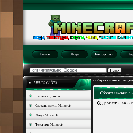
Главная
Моды
Текстур паки
Ка
»
Сборки клиентов с модам
МЕНЮ САЙТА
Сборка клиента с м
Главная страница
Добавлен: 20.06.201
Скачать клиент Minecraft
Моды Minecraft
Текстуры Minecraft