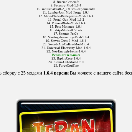
8. fireemblemcraft
9. Forestry-Mod-1.6.4
10. industrialcraft-2_2.0.389-experimental
11. LumberJack-Mod-Forge-1.6.4
12. Mine-Blade-Battlegear-2-Mod-1.6.4
13. Portal-Gun-Mod-1.6.2
14. Potion-Blade-Mod-1.6.4
15. Reis-Minimap-1.6.4
16. shipsMod-v0.5.beta
17. Somnia-Pre2b
18. Starting-Inventory-Mod-1.6.4
19. Steves-Carts-2-Mod-1.6.4
20. Sword-Art-Online-Mod-1.6.4
21. Universal-Electricity-Mod-1.6.4
22. Not-Enough-Items-1.6.4
Вспомогательные:
23. BspkrsCore-1.6.4
24. iChun-Util-Mod-1.6.x
25. ForgeOptiFine
ь сборку с 25 модами
1.6.4 версии
Вы можете с нашего сайта бес