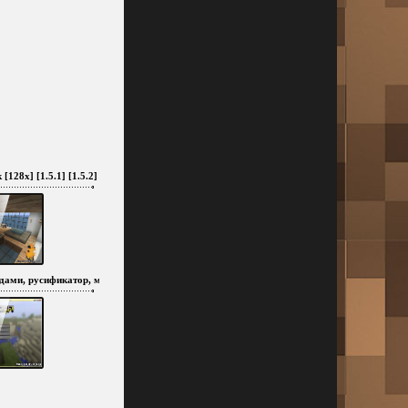
[128x] [1.5.1] [1.5.2]
модами, русификатор, миникарта, TMI