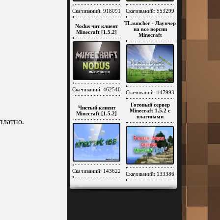
Скачиваний: 918091
Скачиваний: 553299
TLauncher - Лаунчер
Nodus чит клиент
на все версии
Minecraft [1.5.2]
Minecraft
Скачиваний: 462540
Скачиваний: 147993
Готовый сервер
Чистый клиент
Minecraft 1.5.2 c
Minecraft [1.5.2]
плагинами
платно.
Скачиваний: 143622
Скачиваний: 133386