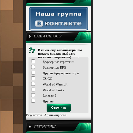
НАШИ ОПРОСЫ:
В какие еще онлайн-игры вы
играете (можно выбрать
несколько вариантов)
Браузерные стратегии
Браузерные RPG
Другие браузерные игры
CS:GO
World of Warcraft
World of Tanks
Lineage 2
Другие
Результаты
|
Архив опросов
СТАТИСТИКА