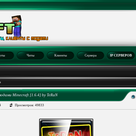
рты
Читы
Клиенты
Сервера
IP СЕРВЕРОВ
и
одами Minecraft [1.6.4] by TeRaN
4
Просмотров: 49833