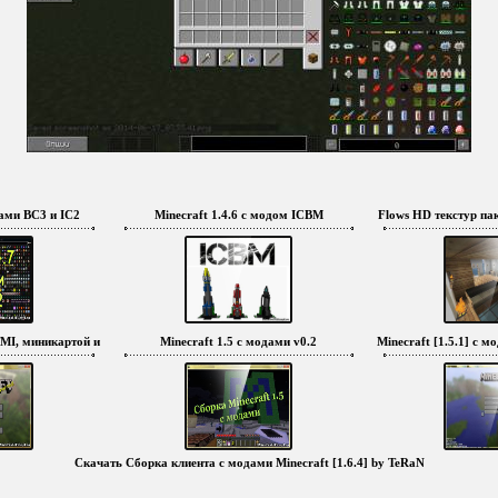
дами BC3 и IC2
Minecraft 1.4.6 с модом ICBM
Flows HD текстур пак 
 TMI, миникартой и русификатором
Minecraft 1.5 с модами v0.2
Minecraft [1.5.1] с 
Скачать Сборка клиента с модами Minecraft [1.6.4] by TeRaN